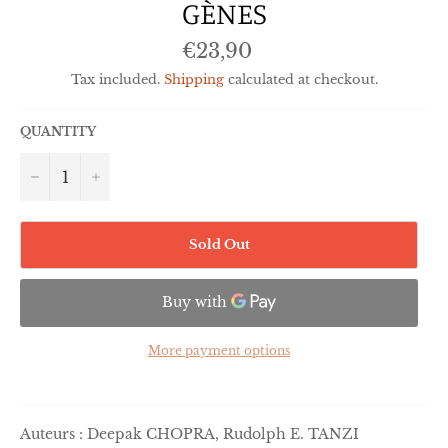
GÈNES
Regular
€23,90
price
Tax included.
Shipping
calculated at checkout.
QUANTITY
−
+
Sold Out
More payment options
Auteurs : Deepak CHOPRA, Rudolph E. TANZI