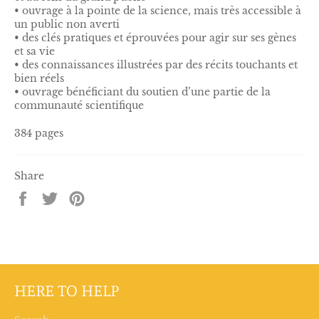
• ouvrage à la pointe de la science, mais très accessible à
un public non averti
• des clés pratiques et éprouvées pour agir sur ses gènes
et sa vie
• des connaissances illustrées par des récits touchants et
bien réels
• ouvrage bénéficiant du soutien d’une partie de la
communauté scientifique
384 pages
Share
Share
Tweet
Pin
on
on
on
Facebook
Twitter
Pinterest
HERE TO HELP