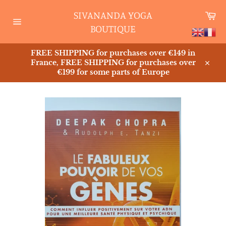
Skip
SIVANANDA YOGA
Ca
to
content
BOUTIQUE
Site
navigation
FREE SHIPPING for purchases over €149 in
France, FREE SHIPPING for purchases over
Close
€199 for some parts of Europe